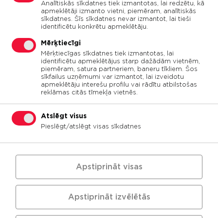
Analītiskās sīkdatnes tiek izmantotas, lai redzētu, kā
apmeklētāji izmanto vietni, piemēram, analītiskās
sīkdatnes. Šīs sīkdatnes nevar izmantot, lai tieši
identificētu konkrētu apmeklētāju.
Mērķtiecīgi
Mērķtiecīgas sīkdatnes tiek izmantotas, lai
Ceļu būvniecība un uzturēšana
Ceļu būvniecība un uzturēšana
identificētu apmeklētājus starp dažādām vietnēm,
piemēram, satura partneriem, baneru tīkliem. Šos
sīkfailus uzņēmumi var izmantot, lai izveidotu
apmeklētāju interešu profilu vai rādītu atbilstošas
Transportbetona ražošana un
Transportbetona ražošana un
reklāmas citās tīmekļa vietnēs.
tirdzniecība
tirdzniecība
Atslēgt visus
Inerto materiālu ieguve,
Inerto materiālu ieguve,
Pieslēgt/atslēgt visas sīkdatnes
pārstrāde un tirdzniecība
pārstrāde un tirdzniecība
Mežu, cirsmu iepirkšana un
Mežu, cirsmu iepirkšana un
Apstiprināt visas
pārdošana
pārdošana
Apstiprināt izvēlētās
Daudzfunkcionāla centra izveide
Daudzfunkcionāla centra izveide